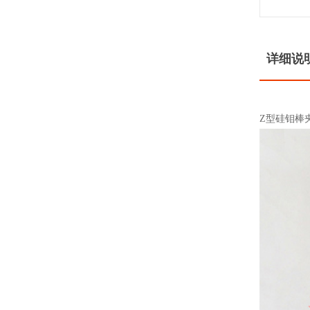
详细说
Z型硅钼棒