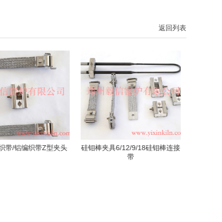
返回列表
6/12/9/18硅钼棒连接
20/25/30/35/40硅碳棒内编织夹
硅碳棒C
带
不锈钢带螺丝