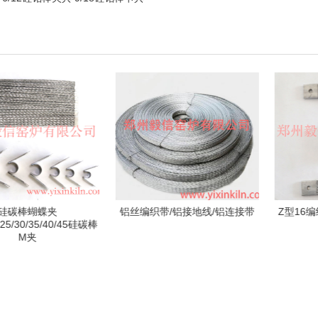
带/铝接地线/铝连接带
Z型16编织带/铝编织带Z型夹头
硅钼棒夹具