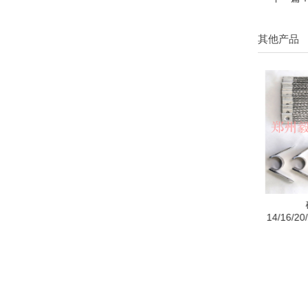
其他产品
钼棒夹具 9/18硅钼棒卡具
硅碳棒蝴蝶夹
铝丝编织
14/16/20/25/30/35/40/45硅碳棒
M夹