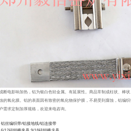
成断电影响加热，铝为银白色轻金属。有延展性。商品常制成柱状、棒状
蚀的氧化膜。铝的表面因有致密的氧化物保护膜，不易受到腐蚀，铝编织带
户需求定制加厚规格，欢迎来电咨询。
：
铝丝编织带/铝接地线/铝连接带
：
6/12硅钼棒夹具 9/18硅钼棒卡具