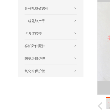
各种规格硅碳棒
>
二硅化钼产品
>
卡具连接带
>
窑炉附件配件
>
陶瓷纤维炉膛
>
氧化锆保护管
>